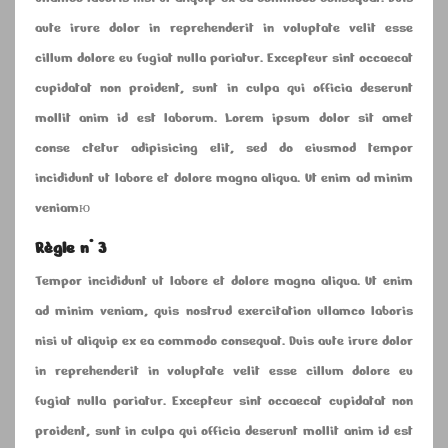
aute irure dolor in reprehenderit in voluptate velit esse
cillum dolore eu fugiat nulla pariatur. Excepteur sint occaecat
cupidatat non proident, sunt in culpa qui officia deserunt
mollit anim id est laborum. Lorem ipsum dolor sit amet
conse ctetur adipisicing elit, sed do eiusmod tempor
incididunt ut labore et dolore magna aliqua. Ut enim ad minim
veniamю
Règle n° 3
Tempor incididunt ut labore et dolore magna aliqua. Ut enim
ad minim veniam, quis nostrud exercitation ullamco laboris
nisi ut aliquip ex ea commodo consequat. Duis aute irure dolor
in reprehenderit in voluptate velit esse cillum dolore eu
fugiat nulla pariatur. Excepteur sint occaecat cupidatat non
proident, sunt in culpa qui officia deserunt mollit anim id est