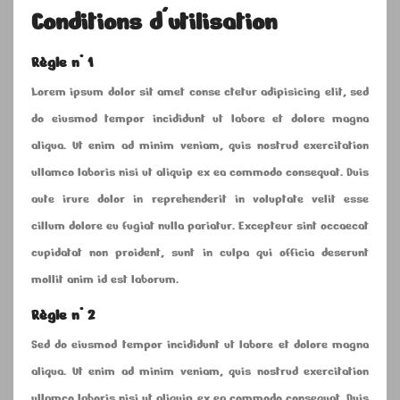
Conditions d'utilisation
Règle n° 1
Lorem ipsum dolor sit amet conse ctetur adipisicing elit, sed
do eiusmod tempor incididunt ut labore et dolore magna
aliqua. Ut enim ad minim veniam, quis nostrud exercitation
ullamco laboris nisi ut aliquip ex ea commodo consequat. Duis
aute irure dolor in reprehenderit in voluptate velit esse
cillum dolore eu fugiat nulla pariatur. Excepteur sint occaecat
cupidatat non proident, sunt in culpa qui officia deserunt
mollit anim id est laborum.
Règle n° 2
Sed do eiusmod tempor incididunt ut labore et dolore magna
aliqua. Ut enim ad minim veniam, quis nostrud exercitation
ullamco laboris nisi ut aliquip ex ea commodo consequat. Duis