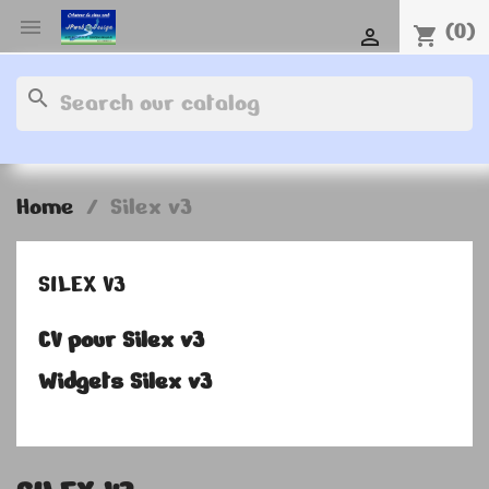

(0)
shopping_cart

search
Home
Silex v3
SILEX V3
CV pour Silex v3
Widgets Silex v3