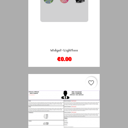
Widget-Lightbox
€0.00
favorite_border