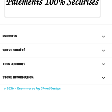

PRODUITS

NOTRE SOCIÉTÉ

YOUR ACCOUNT
keyboard_arrow_down
STORE INFORMATION
© 2026 - Ecommerce by JPwebDesign