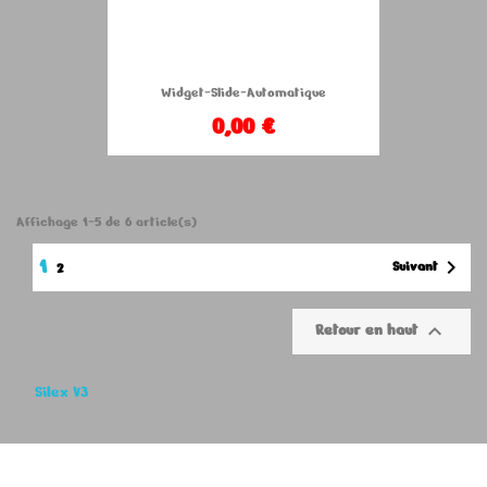
Widget-Slide-Automatique
0,00 €
Affichage 1-5 de 6 article(s)
1

Suivant
2

Retour en haut
Silex V3