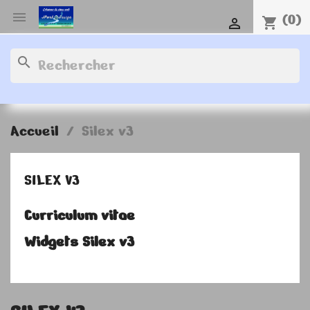

(0)
shopping_cart

search
Accueil
Silex v3
SILEX V3
Curriculum vitae
Widgets Silex v3