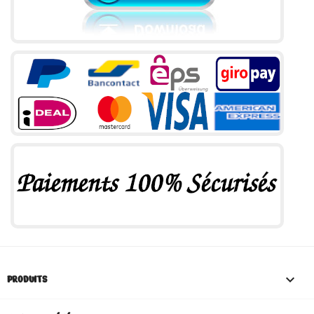

PRODUITS