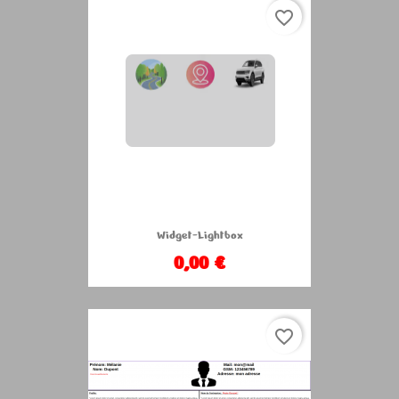
favorite_border
Widget-Lightbox
0,00 €
favorite_border