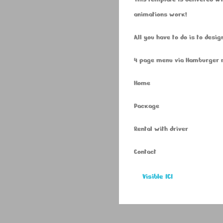
animations work!
All you have to do is to desig
4 page menu via Hamburger
Home
Package
Rental with driver
Contact
Visible ICI