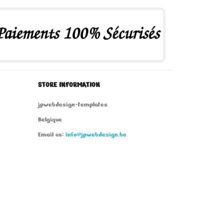
STORE INFORMATION
jpwebdesign-templates
Belgique
Email us:
info@jpwebdesign.be