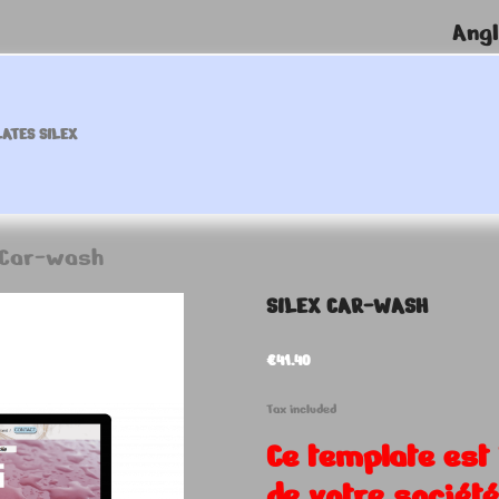
Angl
ATES SILEX
 Car-wash
SILEX CAR-WASH
€41.40
Tax included
Ce template est 
de votre sociét