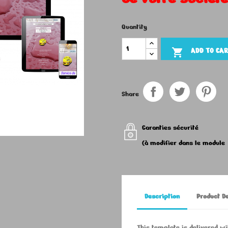
Quantity
ADD TO CA

Share
Garanties sécurité
(à modifier dans le module
Description
Product De
This template is delivered w