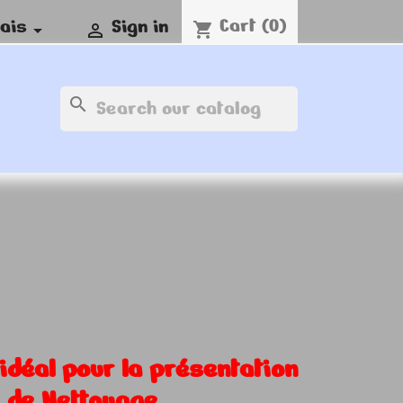
Cart
(0)
ais
Sign in
shopping_cart


search
idéal pour la présentation
é de Nettoyage