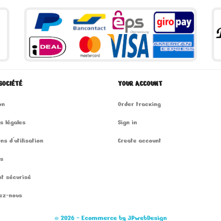
SOCIÉTÉ
YOUR ACCOUNT
on
Order tracking
s légales
Sign in
ns d'utilisation
Create account
os
t sécurisé
ez-nous
© 2026 - Ecommerce by JPwebDesign